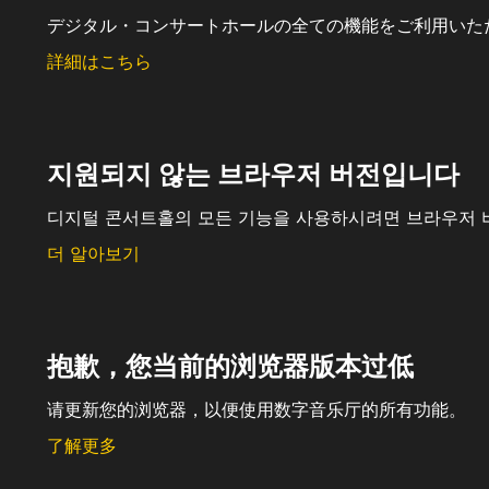
デジタル・コンサートホールの全ての機能をご利用いた
詳細はこちら
지원되지 않는 브라우저 버전입니다
디지털 콘서트홀의 모든 기능을 사용하시려면 브라우저 
더 알아보기
抱歉，您当前的浏览器版本过低
请更新您的浏览器，以便使用数字音乐厅的所有功能。
了解更多