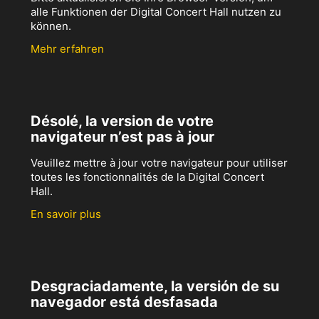
alle Funktionen der Digital Concert Hall nutzen zu
können.
Mehr erfahren
Désolé, la version de votre
navigateur n’est pas à jour
Veuillez mettre à jour votre navigateur pour utiliser
toutes les fonctionnalités de la Digital Concert
Hall.
En savoir plus
Desgraciadamente, la versión de su
navegador está desfasada