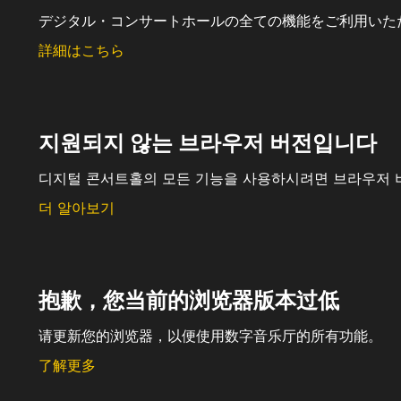
デジタル・コンサートホールの全ての機能をご利用いた
詳細はこちら
지원되지 않는 브라우저 버전입니다
디지털 콘서트홀의 모든 기능을 사용하시려면 브라우저 
더 알아보기
抱歉，您当前的浏览器版本过低
请更新您的浏览器，以便使用数字音乐厅的所有功能。
了解更多