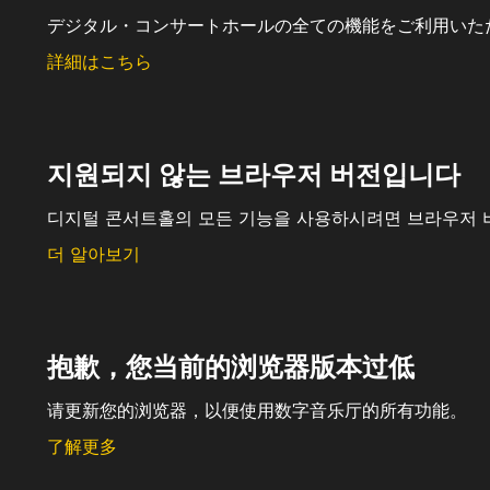
デジタル・コンサートホールの全ての機能をご利用いた
詳細はこちら
지원되지 않는 브라우저 버전입니다
디지털 콘서트홀의 모든 기능을 사용하시려면 브라우저 
더 알아보기
抱歉，您当前的浏览器版本过低
请更新您的浏览器，以便使用数字音乐厅的所有功能。
了解更多