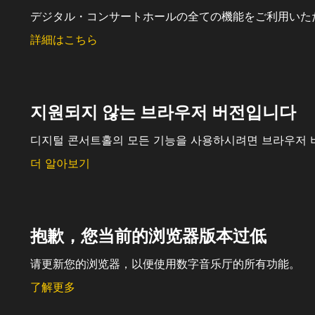
デジタル・コンサートホールの全ての機能をご利用いた
詳細はこちら
지원되지 않는 브라우저 버전입니다
디지털 콘서트홀의 모든 기능을 사용하시려면 브라우저 
더 알아보기
抱歉，您当前的浏览器版本过低
请更新您的浏览器，以便使用数字音乐厅的所有功能。
了解更多