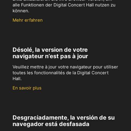
alle Funktionen der Digital Concert Hall nutzen zu
können.
Mehr erfahren
Désolé, la version de votre
navigateur n’est pas à jour
Veuillez mettre à jour votre navigateur pour utiliser
toutes les fonctionnalités de la Digital Concert
Hall.
En savoir plus
Desgraciadamente, la versión de su
navegador está desfasada