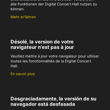
alle Funktionen der Digital Concert Hall nutzen zu
können.
Mehr erfahren
Désolé, la version de votre
navigateur n’est pas à jour
Veuillez mettre à jour votre navigateur pour utiliser
toutes les fonctionnalités de la Digital Concert
Hall.
En savoir plus
Desgraciadamente, la versión de su
navegador está desfasada