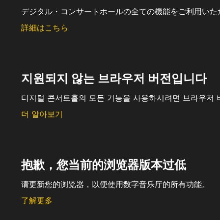
デジタル・コンサートホールの全ての機能をご利用いた
詳細はこちら
지원되지 않는 브라우저 버전입니다
디지털 콘서트홀의 모든 기능을 사용하시려면 브라우저 
더 알아보기
抱歉，您当前的浏览器版本过低
请更新您的浏览器，以便使用数字音乐厅的所有功能。
了解更多