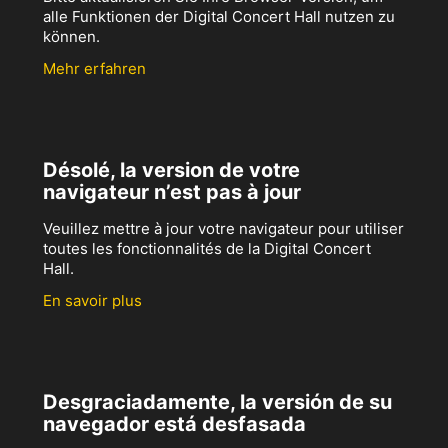
alle Funktionen der Digital Concert Hall nutzen zu
können.
Mehr erfahren
Désolé, la version de votre
navigateur n’est pas à jour
Veuillez mettre à jour votre navigateur pour utiliser
toutes les fonctionnalités de la Digital Concert
Hall.
En savoir plus
Desgraciadamente, la versión de su
navegador está desfasada