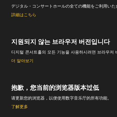
デジタル・コンサートホールの全ての機能をご利用いた
詳細はこちら
지원되지 않는 브라우저 버전입니다
디지털 콘서트홀의 모든 기능을 사용하시려면 브라우저 
더 알아보기
抱歉，您当前的浏览器版本过低
请更新您的浏览器，以便使用数字音乐厅的所有功能。
了解更多