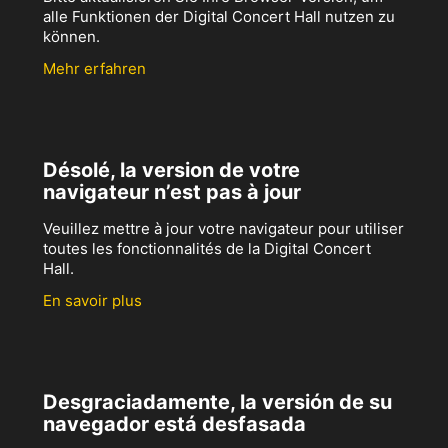
alle Funktionen der Digital Concert Hall nutzen zu
können.
Mehr erfahren
Désolé, la version de votre
navigateur n’est pas à jour
Veuillez mettre à jour votre navigateur pour utiliser
toutes les fonctionnalités de la Digital Concert
Hall.
En savoir plus
Desgraciadamente, la versión de su
navegador está desfasada