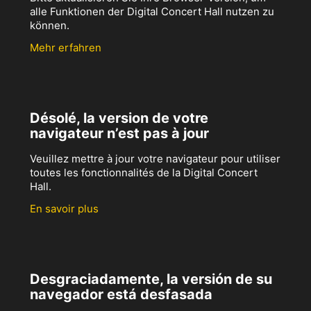
alle Funktionen der Digital Concert Hall nutzen zu
können.
Mehr erfahren
Désolé, la version de votre
navigateur n’est pas à jour
Veuillez mettre à jour votre navigateur pour utiliser
toutes les fonctionnalités de la Digital Concert
Hall.
En savoir plus
Desgraciadamente, la versión de su
navegador está desfasada