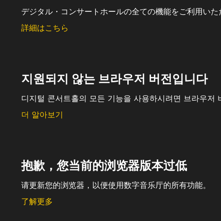
デジタル・コンサートホールの全ての機能をご利用いた
詳細はこちら
지원되지 않는 브라우저 버전입니다
디지털 콘서트홀의 모든 기능을 사용하시려면 브라우저 
더 알아보기
抱歉，您当前的浏览器版本过低
请更新您的浏览器，以便使用数字音乐厅的所有功能。
了解更多