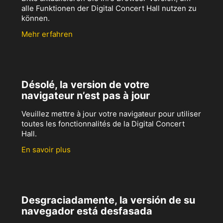
alle Funktionen der Digital Concert Hall nutzen zu
können.
Mehr erfahren
Désolé, la version de votre
navigateur n’est pas à jour
Veuillez mettre à jour votre navigateur pour utiliser
toutes les fonctionnalités de la Digital Concert
Hall.
En savoir plus
Desgraciadamente, la versión de su
navegador está desfasada