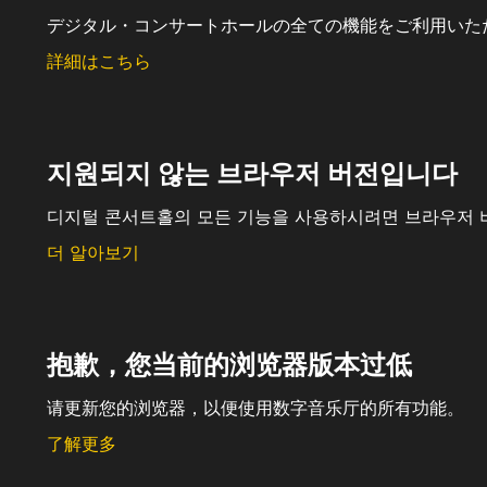
デジタル・コンサートホールの全ての機能をご利用いた
詳細はこちら
지원되지 않는 브라우저 버전입니다
디지털 콘서트홀의 모든 기능을 사용하시려면 브라우저 
더 알아보기
抱歉，您当前的浏览器版本过低
请更新您的浏览器，以便使用数字音乐厅的所有功能。
了解更多