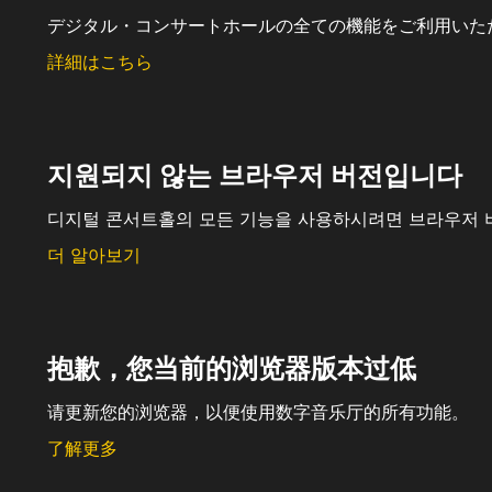
デジタル・コンサートホールの全ての機能をご利用いた
詳細はこちら
지원되지 않는 브라우저 버전입니다
디지털 콘서트홀의 모든 기능을 사용하시려면 브라우저 
더 알아보기
抱歉，您当前的浏览器版本过低
请更新您的浏览器，以便使用数字音乐厅的所有功能。
了解更多