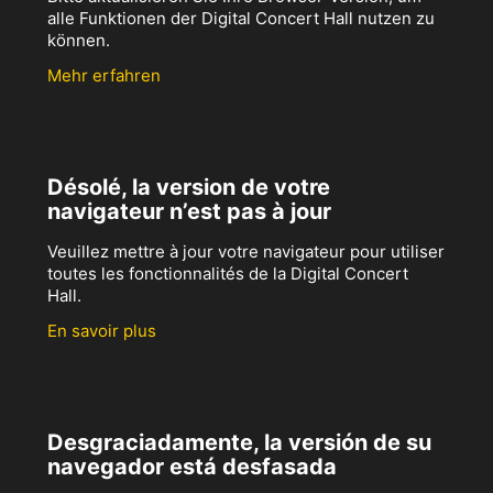
alle Funktionen der Digital Concert Hall nutzen zu
können.
Mehr erfahren
Désolé, la version de votre
navigateur n’est pas à jour
Veuillez mettre à jour votre navigateur pour utiliser
toutes les fonctionnalités de la Digital Concert
Hall.
En savoir plus
Desgraciadamente, la versión de su
navegador está desfasada