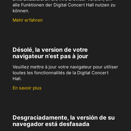
alle Funktionen der Digital Concert Hall nutzen zu
können.
Mehr erfahren
Désolé, la version de votre
navigateur n’est pas à jour
Veuillez mettre à jour votre navigateur pour utiliser
toutes les fonctionnalités de la Digital Concert
Hall.
En savoir plus
Desgraciadamente, la versión de su
navegador está desfasada