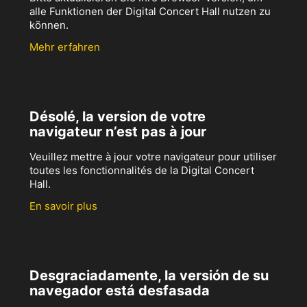
alle Funktionen der Digital Concert Hall nutzen zu
können.
Mehr erfahren
Désolé, la version de votre
navigateur n’est pas à jour
Veuillez mettre à jour votre navigateur pour utiliser
toutes les fonctionnalités de la Digital Concert
Hall.
En savoir plus
Desgraciadamente, la versión de su
navegador está desfasada