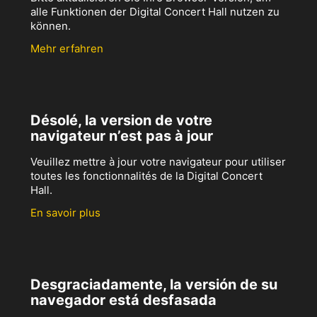
alle Funktionen der Digital Concert Hall nutzen zu
können.
Mehr erfahren
Désolé, la version de votre
navigateur n’est pas à jour
Veuillez mettre à jour votre navigateur pour utiliser
toutes les fonctionnalités de la Digital Concert
Hall.
En savoir plus
Desgraciadamente, la versión de su
navegador está desfasada