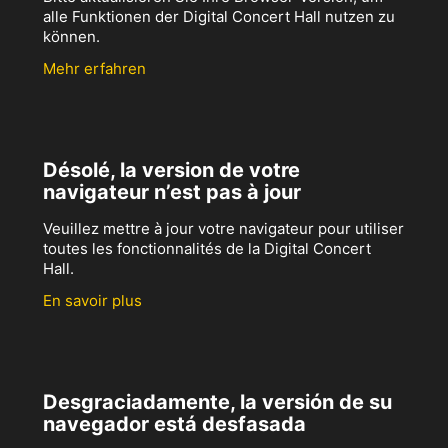
alle Funktionen der Digital Concert Hall nutzen zu
können.
Mehr erfahren
Désolé, la version de votre
navigateur n’est pas à jour
Veuillez mettre à jour votre navigateur pour utiliser
toutes les fonctionnalités de la Digital Concert
Hall.
En savoir plus
Desgraciadamente, la versión de su
navegador está desfasada