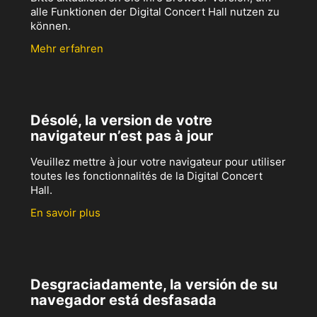
alle Funktionen der Digital Concert Hall nutzen zu
können.
Mehr erfahren
Désolé, la version de votre
navigateur n’est pas à jour
Veuillez mettre à jour votre navigateur pour utiliser
toutes les fonctionnalités de la Digital Concert
Hall.
En savoir plus
Desgraciadamente, la versión de su
navegador está desfasada