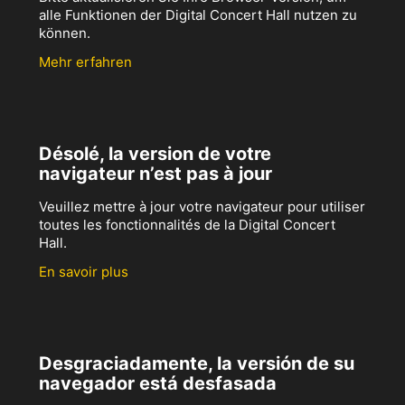
alle Funktionen der Digital Concert Hall nutzen zu
können.
Mehr erfahren
Désolé, la version de votre
navigateur n’est pas à jour
Veuillez mettre à jour votre navigateur pour utiliser
toutes les fonctionnalités de la Digital Concert
Hall.
En savoir plus
Desgraciadamente, la versión de su
navegador está desfasada