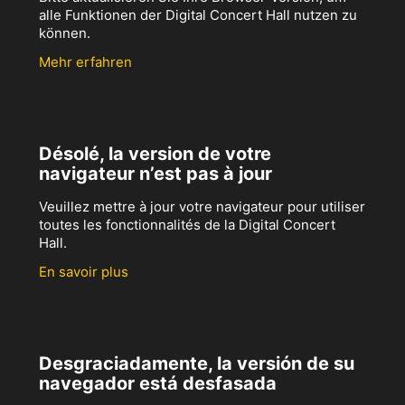
alle Funktionen der Digital Concert Hall nutzen zu
können.
Mehr erfahren
Désolé, la version de votre
navigateur n’est pas à jour
Veuillez mettre à jour votre navigateur pour utiliser
toutes les fonctionnalités de la Digital Concert
Hall.
En savoir plus
Desgraciadamente, la versión de su
navegador está desfasada