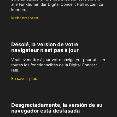
alle Funktionen der Digital Concert Hall nutzen zu
können.
Mehr erfahren
Désolé, la version de votre
navigateur n’est pas à jour
Veuillez mettre à jour votre navigateur pour utiliser
toutes les fonctionnalités de la Digital Concert
Hall.
En savoir plus
Desgraciadamente, la versión de su
navegador está desfasada