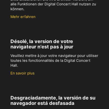
alle Funktionen der Digital Concert Hall nutzen zu
können.
Mehr erfahren
Désolé, la version de votre
navigateur n’est pas à jour
Veuillez mettre à jour votre navigateur pour utiliser
toutes les fonctionnalités de la Digital Concert
Hall.
En savoir plus
Desgraciadamente, la versión de su
navegador está desfasada