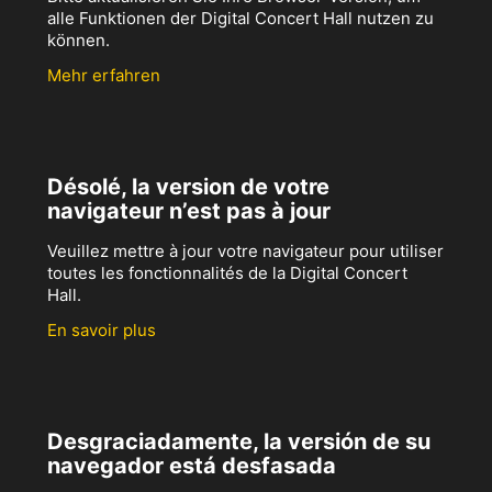
alle Funktionen der Digital Concert Hall nutzen zu
können.
Mehr erfahren
Désolé, la version de votre
navigateur n’est pas à jour
Veuillez mettre à jour votre navigateur pour utiliser
toutes les fonctionnalités de la Digital Concert
Hall.
En savoir plus
Desgraciadamente, la versión de su
navegador está desfasada