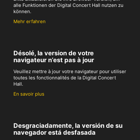
alle Funktionen der Digital Concert Hall nutzen zu
können.
Mehr erfahren
Désolé, la version de votre
navigateur n’est pas à jour
Veuillez mettre à jour votre navigateur pour utiliser
toutes les fonctionnalités de la Digital Concert
Hall.
En savoir plus
Desgraciadamente, la versión de su
navegador está desfasada