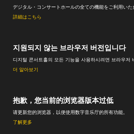
デジタル・コンサートホールの全ての機能をご利用いた
詳細はこちら
지원되지 않는 브라우저 버전입니다
디지털 콘서트홀의 모든 기능을 사용하시려면 브라우저 
더 알아보기
抱歉，您当前的浏览器版本过低
请更新您的浏览器，以便使用数字音乐厅的所有功能。
了解更多