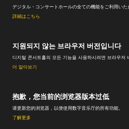
デジタル・コンサートホールの全ての機能をご利用いた
詳細はこちら
지원되지 않는 브라우저 버전입니다
디지털 콘서트홀의 모든 기능을 사용하시려면 브라우저 
더 알아보기
抱歉，您当前的浏览器版本过低
请更新您的浏览器，以便使用数字音乐厅的所有功能。
了解更多