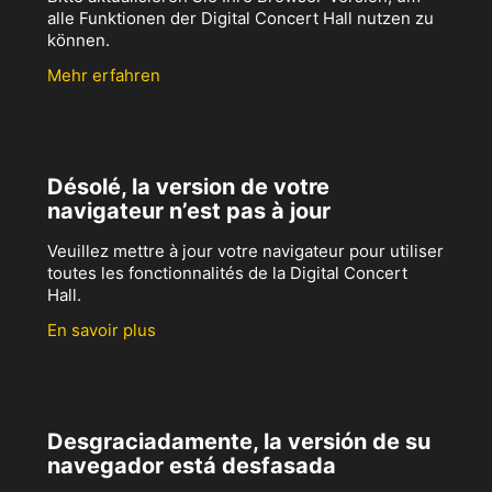
alle Funktionen der Digital Concert Hall nutzen zu
können.
Mehr erfahren
Désolé, la version de votre
navigateur n’est pas à jour
Veuillez mettre à jour votre navigateur pour utiliser
toutes les fonctionnalités de la Digital Concert
Hall.
En savoir plus
Desgraciadamente, la versión de su
navegador está desfasada