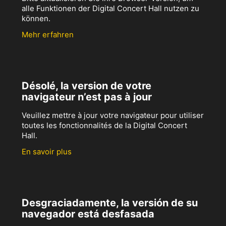
alle Funktionen der Digital Concert Hall nutzen zu
können.
Mehr erfahren
Désolé, la version de votre
navigateur n’est pas à jour
Veuillez mettre à jour votre navigateur pour utiliser
toutes les fonctionnalités de la Digital Concert
Hall.
En savoir plus
Desgraciadamente, la versión de su
navegador está desfasada