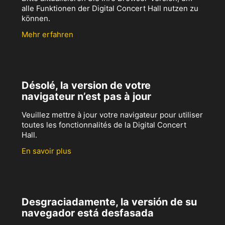
alle Funktionen der Digital Concert Hall nutzen zu
können.
Mehr erfahren
Désolé, la version de votre
navigateur n’est pas à jour
Veuillez mettre à jour votre navigateur pour utiliser
toutes les fonctionnalités de la Digital Concert
Hall.
En savoir plus
Desgraciadamente, la versión de su
navegador está desfasada