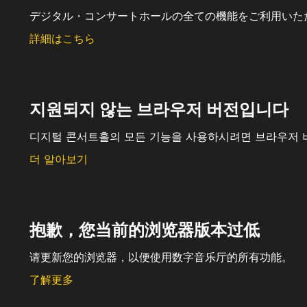
デジタル・コンサートホールの全ての機能をご利用いた
詳細はこちら
지원되지 않는 브라우저 버전입니다
디지털 콘서트홀의 모든 기능을 사용하시려면 브라우저 
더 알아보기
抱歉，您当前的浏览器版本过低
请更新您的浏览器，以便使用数字音乐厅的所有功能。
了解更多