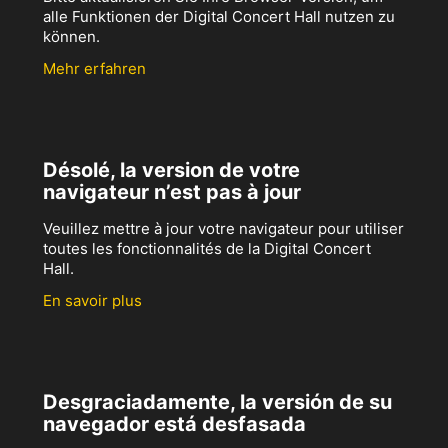
alle Funktionen der Digital Concert Hall nutzen zu
können.
Mehr erfahren
Désolé, la version de votre
navigateur n’est pas à jour
Veuillez mettre à jour votre navigateur pour utiliser
toutes les fonctionnalités de la Digital Concert
Hall.
En savoir plus
Desgraciadamente, la versión de su
navegador está desfasada