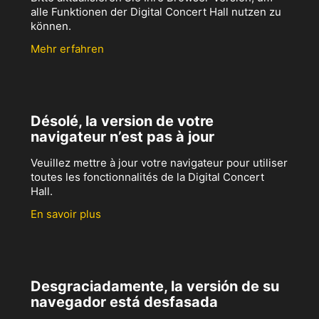
alle Funktionen der Digital Concert Hall nutzen zu
können.
Mehr erfahren
Désolé, la version de votre
navigateur n’est pas à jour
Veuillez mettre à jour votre navigateur pour utiliser
toutes les fonctionnalités de la Digital Concert
Hall.
En savoir plus
Desgraciadamente, la versión de su
navegador está desfasada