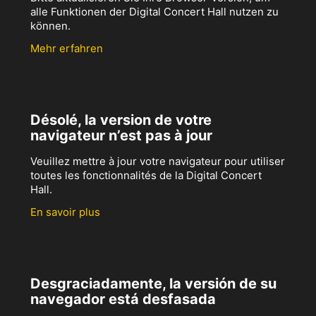
alle Funktionen der Digital Concert Hall nutzen zu
können.
Mehr erfahren
Désolé, la version de votre
navigateur n’est pas à jour
Veuillez mettre à jour votre navigateur pour utiliser
toutes les fonctionnalités de la Digital Concert
Hall.
En savoir plus
Desgraciadamente, la versión de su
navegador está desfasada