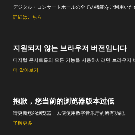
デジタル・コンサートホールの全ての機能をご利用いた
詳細はこちら
지원되지 않는 브라우저 버전입니다
디지털 콘서트홀의 모든 기능을 사용하시려면 브라우저 
더 알아보기
抱歉，您当前的浏览器版本过低
请更新您的浏览器，以便使用数字音乐厅的所有功能。
了解更多