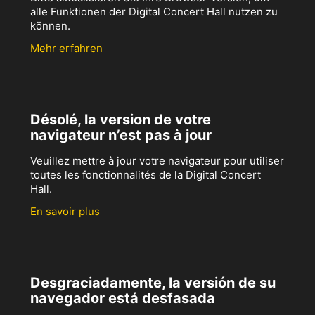
alle Funktionen der Digital Concert Hall nutzen zu
können.
Mehr erfahren
Désolé, la version de votre
navigateur n’est pas à jour
Veuillez mettre à jour votre navigateur pour utiliser
toutes les fonctionnalités de la Digital Concert
Hall.
En savoir plus
Desgraciadamente, la versión de su
navegador está desfasada