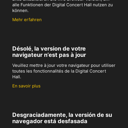
alle Funktionen der Digital Concert Hall nutzen zu
können.
Mehr erfahren
Désolé, la version de votre
navigateur n’est pas à jour
Veuillez mettre à jour votre navigateur pour utiliser
toutes les fonctionnalités de la Digital Concert
Hall.
En savoir plus
Desgraciadamente, la versión de su
navegador está desfasada