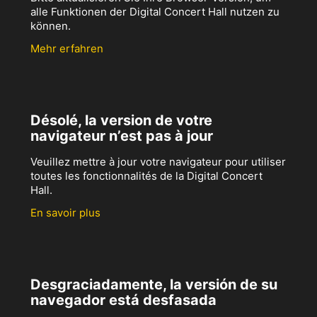
alle Funktionen der Digital Concert Hall nutzen zu
können.
Mehr erfahren
Désolé, la version de votre
navigateur n’est pas à jour
Veuillez mettre à jour votre navigateur pour utiliser
toutes les fonctionnalités de la Digital Concert
Hall.
En savoir plus
Desgraciadamente, la versión de su
navegador está desfasada