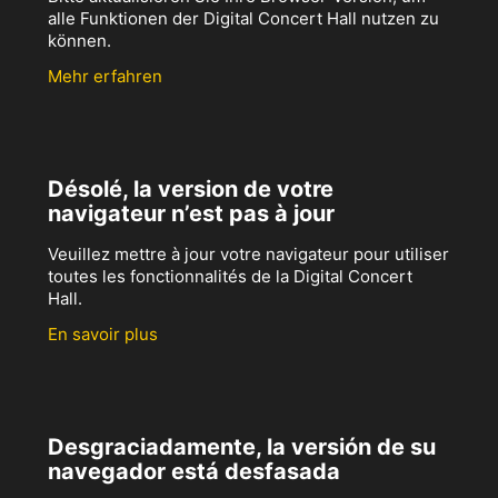
alle Funktionen der Digital Concert Hall nutzen zu
können.
Mehr erfahren
Désolé, la version de votre
navigateur n’est pas à jour
Veuillez mettre à jour votre navigateur pour utiliser
toutes les fonctionnalités de la Digital Concert
Hall.
En savoir plus
Desgraciadamente, la versión de su
navegador está desfasada