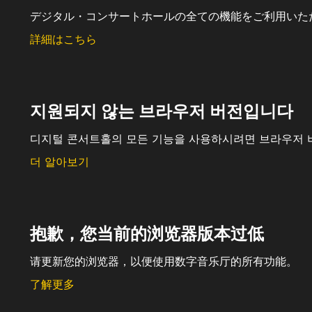
デジタル・コンサートホールの全ての機能をご利用いた
詳細はこちら
지원되지 않는 브라우저 버전입니다
디지털 콘서트홀의 모든 기능을 사용하시려면 브라우저 
더 알아보기
抱歉，您当前的浏览器版本过低
请更新您的浏览器，以便使用数字音乐厅的所有功能。
了解更多