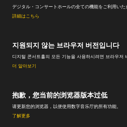
デジタル・コンサートホールの全ての機能をご利用いた
詳細はこちら
지원되지 않는 브라우저 버전입니다
디지털 콘서트홀의 모든 기능을 사용하시려면 브라우저 
더 알아보기
抱歉，您当前的浏览器版本过低
请更新您的浏览器，以便使用数字音乐厅的所有功能。
了解更多