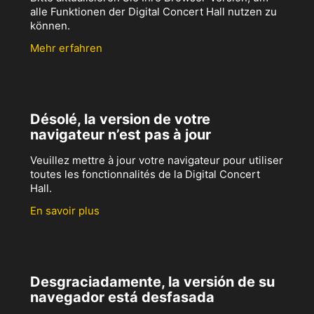
alle Funktionen der Digital Concert Hall nutzen zu
können.
Mehr erfahren
Désolé, la version de votre
navigateur n’est pas à jour
Veuillez mettre à jour votre navigateur pour utiliser
toutes les fonctionnalités de la Digital Concert
Hall.
En savoir plus
Desgraciadamente, la versión de su
navegador está desfasada