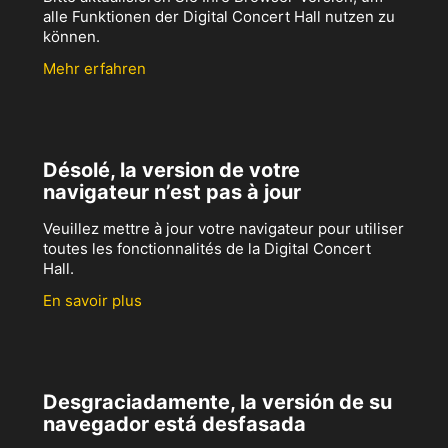
alle Funktionen der Digital Concert Hall nutzen zu
können.
Mehr erfahren
Désolé, la version de votre
navigateur n’est pas à jour
Veuillez mettre à jour votre navigateur pour utiliser
toutes les fonctionnalités de la Digital Concert
Hall.
En savoir plus
Desgraciadamente, la versión de su
navegador está desfasada