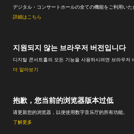
デジタル・コンサートホールの全ての機能をご利用いた
詳細はこちら
지원되지 않는 브라우저 버전입니다
디지털 콘서트홀의 모든 기능을 사용하시려면 브라우저 
더 알아보기
抱歉，您当前的浏览器版本过低
请更新您的浏览器，以便使用数字音乐厅的所有功能。
了解更多