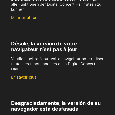
alle Funktionen der Digital Concert Hall nutzen zu
können.
Mehr erfahren
Désolé, la version de votre
navigateur n’est pas à jour
Veuillez mettre à jour votre navigateur pour utiliser
toutes les fonctionnalités de la Digital Concert
Hall.
En savoir plus
Desgraciadamente, la versión de su
navegador está desfasada