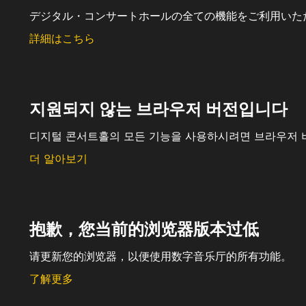
デジタル・コンサートホールの全ての機能をご利用いた
詳細はこちら
지원되지 않는 브라우저 버전입니다
디지털 콘서트홀의 모든 기능을 사용하시려면 브라우저 
더 알아보기
抱歉，您当前的浏览器版本过低
请更新您的浏览器，以便使用数字音乐厅的所有功能。
了解更多