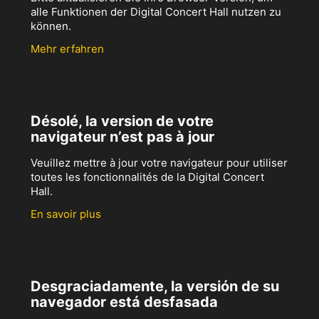
alle Funktionen der Digital Concert Hall nutzen zu
können.
Mehr erfahren
Désolé, la version de votre
navigateur n’est pas à jour
Veuillez mettre à jour votre navigateur pour utiliser
toutes les fonctionnalités de la Digital Concert
Hall.
En savoir plus
Desgraciadamente, la versión de su
navegador está desfasada